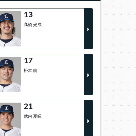
13
髙橋 光成
17
松本 航
21
武内 夏暉