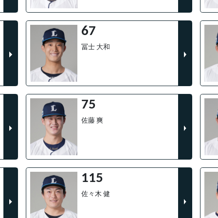
67
冨士 大和
75
佐藤 爽
115
佐々木 健