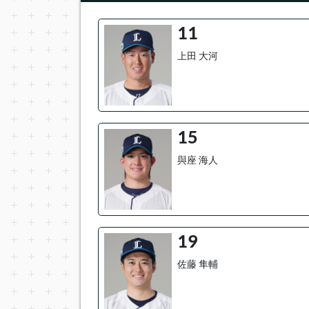
11
上田 大河
15
與座 海人
19
佐藤 隼輔