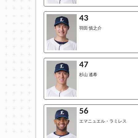
43
羽田 慎之介
47
杉山 遙希
56
エマニュエル・ラミレス