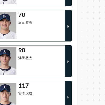
70
豆田 泰志
90
浜屋 将太
117
宮澤 太成