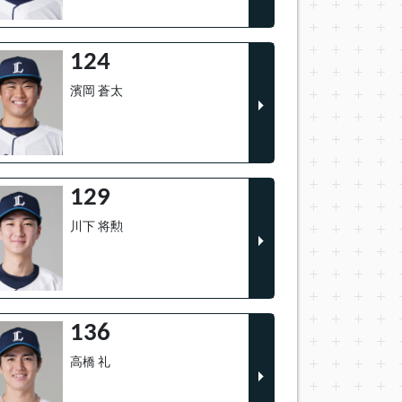
124
濱岡 蒼太
129
川下 将勲
136
高橋 礼