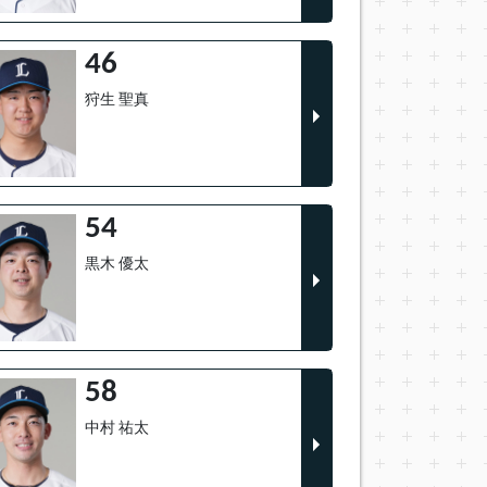
46
狩生 聖真
54
黒木 優太
58
中村 祐太