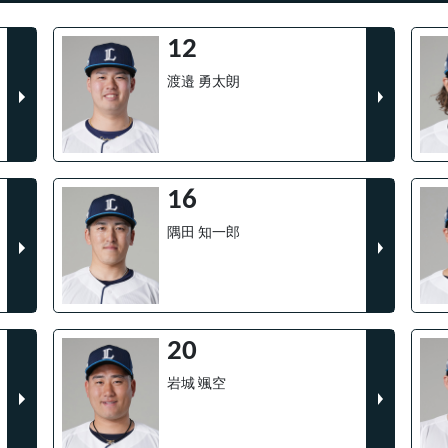
12
渡邉 勇太朗
16
隅田 知一郎
20
岩城 颯空