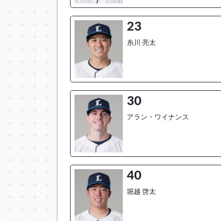
23
糸川 亮太
30
アラン・ワイナンス
40
堀越 啓太