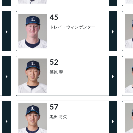
45
トレイ・ウィンゲンター
52
篠原 響
57
黒田 将矢