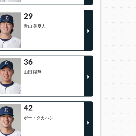
29
青山 美夏人
36
山田 陽翔
42
ボー・タカハシ