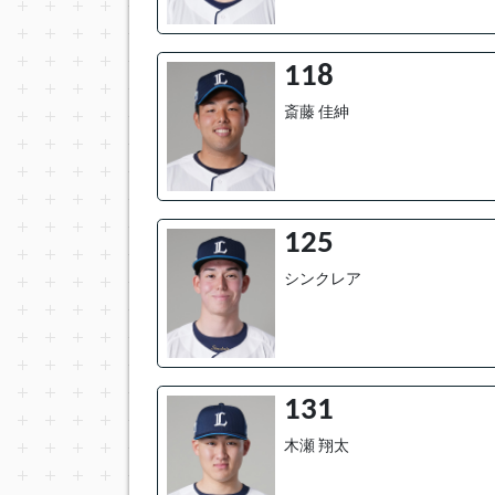
118
斎藤 佳紳
125
シンクレア
131
木瀬 翔太