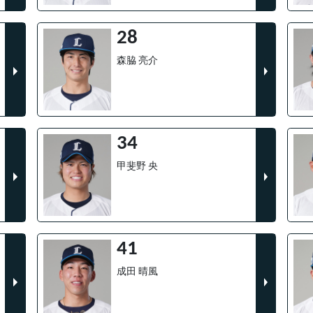
28
森脇 亮介
34
甲斐野 央
41
成田 晴風