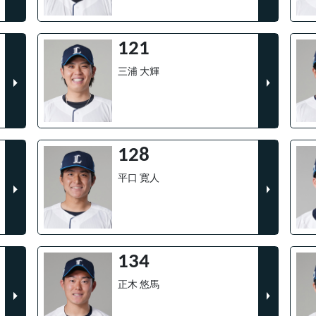
121
三浦 大輝
128
平口 寛人
134
正木 悠馬