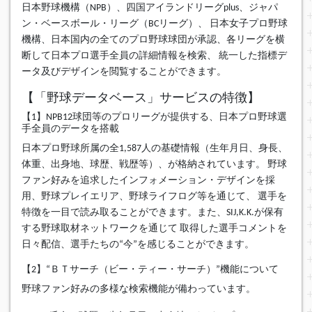
日本野球機構（NPB）、四国アイランドリーグplus、ジャパ
ン・ベースボール・リーグ（BCリーグ）、 日本女子プロ野球
機構、日本国内の全てのプロ野球球団が承認、各リーグを横
断して日本プロ選手全員の詳細情報を検索、 統一した指標デ
ータ及びデザインを閲覧することができます。
【「野球データベース」サービスの特徴】
【1】NPB12球団等のプロリーグが提供する、日本プロ野球選
手全員のデータを搭載
日本プロ野球所属の全1,587人の基礎情報（生年月日、身長、
体重、出身地、球歴、戦歴等）、が格納されています。 野球
ファン好みを追求したインフォメーション・デザインを採
用、野球プレイエリア、野球ライフログ等を通じて、 選手を
特徴を一目で読み取ることができます。また、SIJ,K.K.が保有
する野球取材ネットワークを通じて 取得した選手コメントを
日々配信、選手たちの“今”を感じることができます。
【2】“ＢＴサーチ（ビー・ティー・サーチ）”機能について
野球ファン好みの多様な検索機能が備わっています。