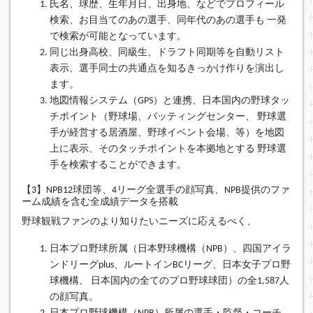
氏名、球歴、生年月日、出身地、などでプロフィール
検索、お目当てのあの選手、同年代のあの選手も 一発
で検索が可能となっています。
同じ出身高校、同級生、ドラフト同期等を自動リスト
表示、選手同士の共通点を知るきっかけ作りを演出し
ます。
地図情報システム（GPS）と連携、日本国内の野球タッ
チポイント（野球場、バッティングセンター、 野球選
手が経営する居酒屋、野球イベント会場、等）を地図
上に表示、そのタッチポイントを本拠地とする 野球選
手を検索することができます。
【3】NPB12球団等、4リーグ全選手の顔写真、NPB提供のファ
ーム成績を含む全成績データを搭載
野球観戦ファンのより知りたいニーズに応えるべく、
日本プロ野球所属（日本野球機構（NPB）、四国アイラ
ンドリーグplus、ルートインBCリーグ、日本女子プロ野
球機構、 日本国内の全てのプロ野球球団）の全1,587人
の顔写真。