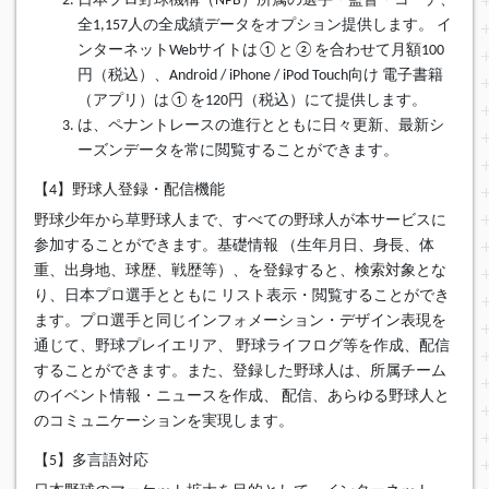
日本プロ野球機構（NPB）所属の選手・監督・コーチ、
全1,157人の全成績データをオプション提供します。 イ
ンターネットWebサイトは①と②を合わせて月額100
円（税込）、Android / iPhone / iPod Touch向け 電子書籍
（アプリ）は①を120円（税込）にて提供します。
は、ペナントレースの進行とともに日々更新、最新シ
ーズンデータを常に閲覧することができます。
【4】野球人登録・配信機能
野球少年から草野球人まで、すべての野球人が本サービスに
参加することができます。基礎情報 （生年月日、身長、体
重、出身地、球歴、戦歴等）、を登録すると、検索対象とな
り、日本プロ選手とともに リスト表示・閲覧することができ
ます。プロ選手と同じインフォメーション・デザイン表現を
通じて、野球プレイエリア、 野球ライフログ等を作成、配信
することができます。また、登録した野球人は、所属チーム
のイベント情報・ニュースを作成、 配信、あらゆる野球人と
のコミュニケーションを実現します。
【5】多言語対応