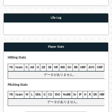
Life Log
Player Stats
Hitting Stats
YR
team
G
AB
H
2B
3B
HR
RBI
SO
BB
HBP
AVG
OBP
SLG
データがありません。
Pitching Stats
YR
team
W
L
ERA
G
CG
ShO
NoBB
Sv
IP
H
R
ER
HBP
BB
データがありません。