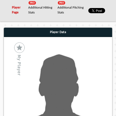
PRO
PRO
Player
Additional Hitting
Additional Pitching
Page
Stats
Stats
Player Data