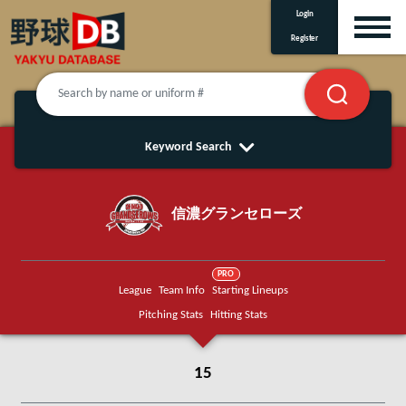
Login
Register
Keyword Search
信濃グランセローズ
PRO
League
Team Info
Starting Lineups
Pitching Stats
Hitting Stats
15