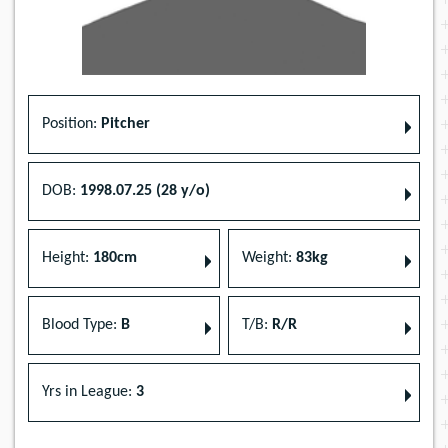
Position:
Pitcher
DOB:
1998.07.25 (28 y/o)
Height:
180cm
Weight:
83kg
Blood Type:
B
T/B:
R/R
Yrs in League:
3