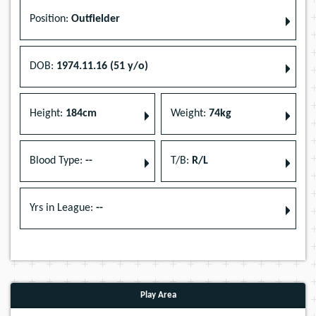
Position:
Outfielder
DOB:
1974.11.16 (51 y/o)
Height:
184cm
Weight:
74kg
Blood Type:
--
T/B:
R/L
Yrs in League:
--
Play Area