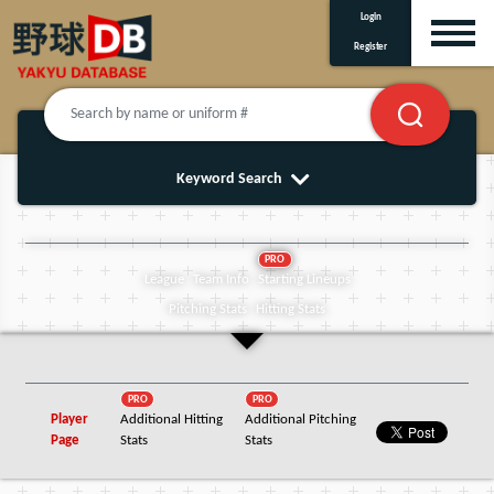
Login
Register
Keyword Search
PRO
League
Team Info
Starting Lineups
Pitching Stats
Hitting Stats
PRO
PRO
Player
Additional Hitting
Additional Pitching
Page
Stats
Stats