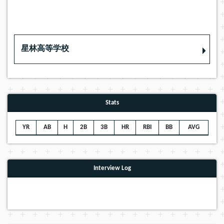
星林高等学校
Stats
YR
AB
H
2B
3B
HR
RBI
BB
AVG
Interview Log