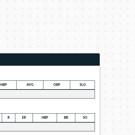
HBP
AVG
OBP
SLG
R
ER
HBP
BB
SO