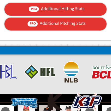
Additional Hitting Stats
PRO
Additional Pitching Stats
PRO