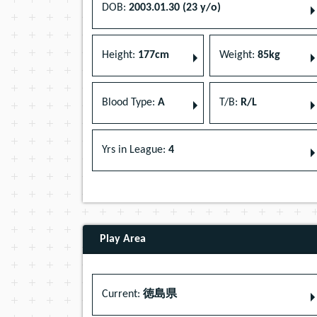
DOB:
2003.01.30 (23 y/o)
Height:
177cm
Weight:
85kg
Blood Type:
A
T/B:
R/L
Yrs in League:
4
Play Area
Current:
徳島県