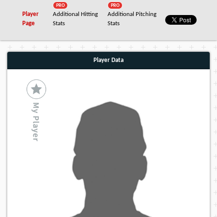
PRO
PRO
Player
Additional Hitting
Additional Pitching
Page
Stats
Stats
Player Data