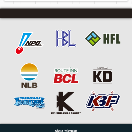
About YakyuDB