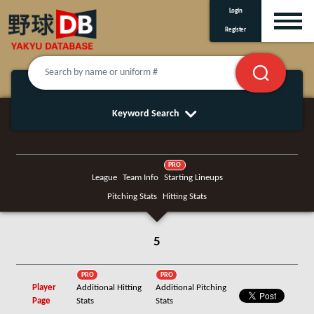
Login
Register
Keyword Search
PRO
League
Team Info
Starting Lineups
Pitching Stats
Hitting Stats
5
PRO
PRO
Player
Additional Hitting
Additional Pitching
Page
Stats
Stats