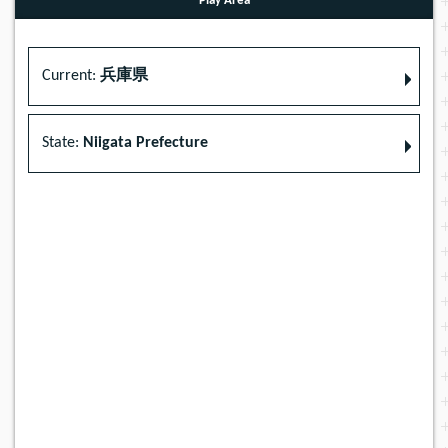
Play Area
Current:
兵庫県
State:
Niigata Prefecture