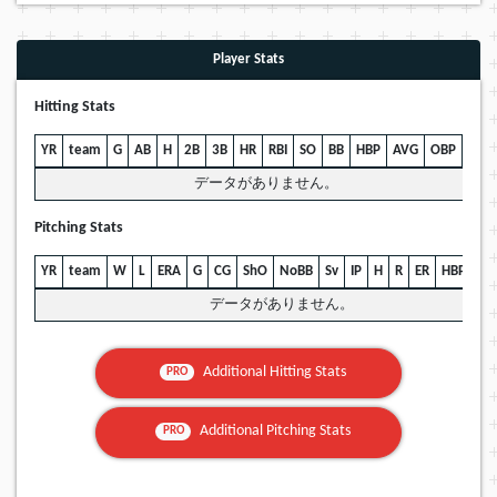
Player Stats
Hitting Stats
YR
team
G
AB
H
2B
3B
HR
RBI
SO
BB
HBP
AVG
OBP
SLG
データがありません。
Pitching Stats
YR
team
W
L
ERA
G
CG
ShO
NoBB
Sv
IP
H
R
ER
HBP
BB
データがありません。
Additional Hitting Stats
PRO
Additional Pitching Stats
PRO