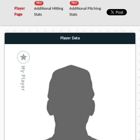
PRO
PRO
Player
Additional Hitting
Additional Pitching
Page
Stats
Stats
Player Data