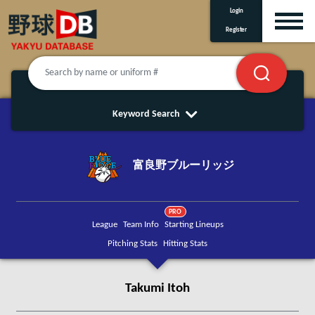
Login
Register
Keyword Search
富良野ブルーリッジ
PRO
League
Team Info
Starting Lineups
Pitching Stats
Hitting Stats
Takumi Itoh