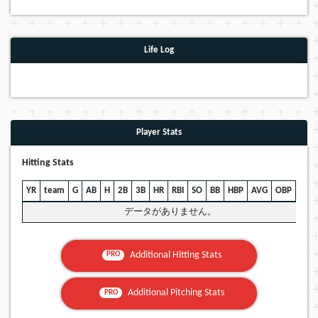
Life Log
Player Stats
Hitting Stats
YR
team
G
AB
H
2B
3B
HR
RBI
SO
BB
HBP
AVG
OBP
SLG
データがありません。
Additional Hitting Stats
PRO
Additional Pitching Stats
PRO