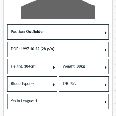
Position:
Outfielder
DOB:
1997.10.22 (28 y/o)
Height:
184cm
Weight:
88kg
Blood Type:
--
T/B:
R/L
Yrs in League:
1