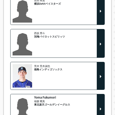
岩田 将貴
横浜DeNAベイスターズ
西坂 秀斗
別海パイロットスピリッツ
荒木 荒木誠也
徳島インディゴソックス
Yoma Fukumori
福森 耀真
東北楽天ゴールデンイーグルス