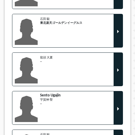
石田 駿
東北楽天ゴールデンイーグルス
龍頭 大夏
--
Sento Ugajin
宇賀神 聖
--
石田 駿